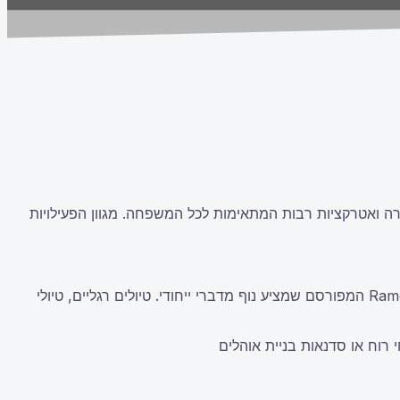
ירה ואטרקציות רבות המתאימות לכל המשפחה. מגוון הפעילויות
בין הפעילויות בדרום בולטים מסלולי טיול מרהיבים, כמו מסלול נחל צבעוני שבו ניתן לצפות בנופים עוצרי נשימה, או מסלול במכתש Ramon המפורסם שמציע נוף מדברי ייחודי. טיולים רגליים, טיולי
 רוח או סדנאות בניית אוהלים