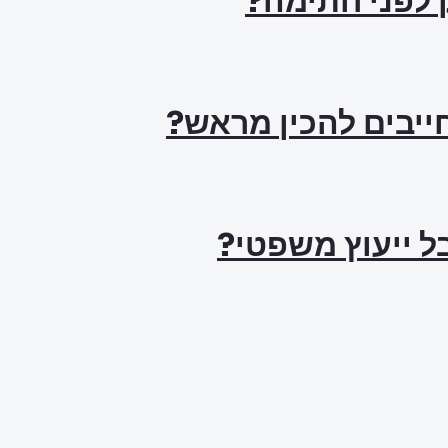
ק לפני חתימה?
ל ייעוץ משפטי?