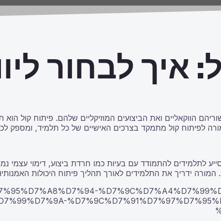
: איך לבחור ליו
יהם הווקאליים ואת הביצועים המוזיקליים שלהם. פיתוח קול הוא תה
 מורה לפיתוח קול מתמקד בצרכים האישיים של כל תלמיד, ומספק לכל
ייע לתלמידים להתמודד עם בעיות כמו חרדת ביצוע, דימוי עצמי נמ
. המורה ידריך את התלמידים לאורך תהליך פיתוח היכולות האמנותיו
%D7%9E%D7%95%D7%A8%D7%94-%D7%9C%D7%A4%D7%
D7%99%D7%9A-%D7%9C%D7%91%D7%97%D7%95%