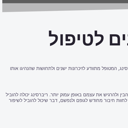
ים לטיפול
ג, המטופל מתוודע לזיכרונות ישנים ולתחושות שהנהיגו אותו
 מהמטופלים מדווחים על חוויות מעצימות ומרגשות במהלך השsessions, שמסייעות להם להבין ולהרגיש את עצמם באופן עמוק יותר. ריברסינג יכולה להוביל
חוות חיבור מחודש לגופם ולנפשם, דבר שיכול להוביל לשיפור