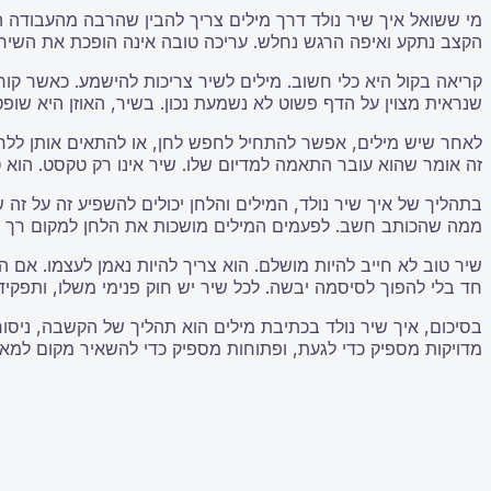
מי ששואל איך שיר נולד דרך מילים צריך להבין שהרבה מהעבודה הי
הקצב נתקע ואיפה הרגש נחלש. עריכה טובה אינה הופכת את השיר ל
קריאה בקול היא כלי חשוב. מילים לשיר צריכות להישמע. כאשר ק
שנראית מצוין על הדף פשוט לא נשמעת נכון. בשיר, האוזן היא שופ
לאחר שיש מילים, אפשר להתחיל לחפש לחן, או להתאים אותן ללחן 
זה אומר שהוא עובר התאמה למדיום שלו. שיר אינו רק טקסט. הוא
בתהליך של איך שיר נולד, המילים והלחן יכולים להשפיע זה על ז
ממה שהכותב חשב. לפעמים המילים מושכות את הלחן למקום רך יות
שיר טוב לא חייב להיות מושלם. הוא צריך להיות נאמן לעצמו. אם ה
חד בלי להפוך לסיסמה יבשה. לכל שיר יש חוק פנימי משלו, ותפקיד 
בסיכום, איך שיר נולד בכתיבת מילים הוא תהליך של הקשבה, ניסוח,
מדויקות מספיק כדי לגעת, ופתוחות מספיק כדי להשאיר מקום למאז