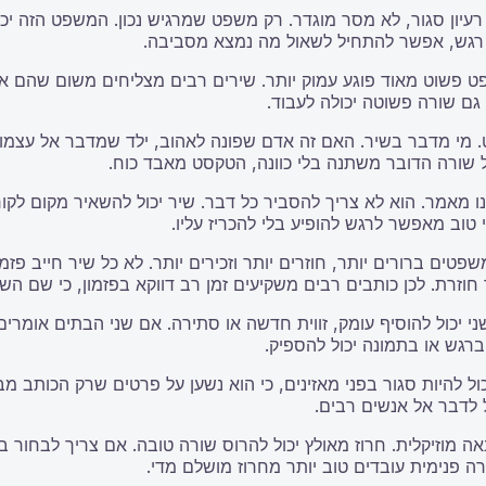
יון סגור, לא מסר מוגדר. רק משפט שמרגיש נכון. המשפט הזה יכול
רגש, אפשר להתחיל לשאול מה נמצא מסביבה.
פט פשוט מאוד פוגע עמוק יותר. שירים רבים מצליחים משום שהם 
גם שורה פשוטה יכולה לעבוד.
מי מדבר בשיר. האם זה אדם שפונה לאהוב, ילד שמדבר אל עצמו, 
 שורה הדובר משתנה בלי כוונה, הטקסט מאבד כוח.
ו מאמר. הוא לא צריך להסביר כל דבר. שיר יכול להשאיר מקום לקור
וב מאפשר לרגש להופיע בלי להכריז עליו.
ים ברורים יותר, חוזרים יותר וזכירים יותר. לא כל שיר חייב פזמ
רת. לכן כותבים רבים משקיעים זמן רב דווקא בפזמון, כי שם השיר 
י יכול להוסיף עומק, זווית חדשה או סתירה. אם שני הבתים אומרים
ברגש או בתמונה יכול להספיק.
להיות סגור בפני מאזינים, כי הוא נשען על פרטים שרק הכותב מבין
 לדבר אל אנשים רבים.
והנאה מוזיקלית. חרוז מאולץ יכול להרוס שורה טובה. אם צריך לבחור 
רה פנימית עובדים טוב יותר מחרוז מושלם מדי.