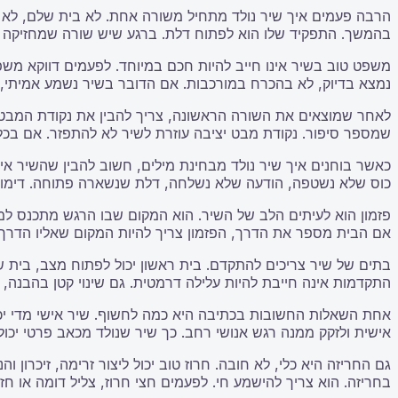
הרבה פעמים איך שיר נולד מתחיל משורה אחת. לא בית שלם, לא רע
בהמשך. התפקיד שלו הוא לפתוח דלת. ברגע שיש שורה שמחזיקה 
משפט טוב בשיר אינו חייב להיות חכם במיוחד. לפעמים דווקא מש
נמצא בדיוק, לא בהכרח במורכבות. אם הדובר בשיר נשמע אמיתי, 
לאחר שמוצאים את השורה הראשונה, צריך להבין את נקודת המבט. 
שמספר סיפור. נקודת מבט יציבה עוזרת לשיר לא להתפזר. אם בכל
כאשר בוחנים איך שיר נולד מבחינת מילים, חשוב להבין שהשיר אינ
כוס שלא נשטפה, הודעה שלא נשלחה, דלת שנשארה פתוחה. דימוי ט
פזמון הוא לעיתים הלב של השיר. הוא המקום שבו הרגש מתכנס למשפט
אם הבית מספר את הדרך, הפזמון צריך להיות המקום שאליו הדרך חוז
בתים של שיר צריכים להתקדם. בית ראשון יכול לפתוח מצב, בית שנ
התקדמות אינה חייבת להיות עלילה דרמטית. גם שינוי קטן בהבנה, 
אחת השאלות החשובות בכתיבה היא כמה לחשוף. שיר אישי מדי יכול 
אישית ולזקק ממנה רגש אנושי רחב. כך שיר שנולד מכאב פרטי יכול
גם החריזה היא כלי, לא חובה. חרוז טוב יכול ליצור זרימה, זיכרון 
בחריזה. הוא צריך להישמע חי. לפעמים חצי חרוז, צליל דומה או חז