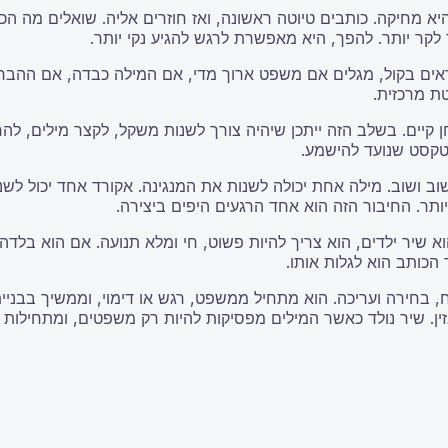
א מחיקה. כותבים טיוטה ראשונה, ואז חוזרים אליה. שואלים מה הכ
קר יותר. להפך, היא מאפשרת לרגש להגיע נקי יותר.
וראים בקול, מגלים אם משפט ארוך מדי, אם המילה כבדה, אם ההבר
טת מרכזית.
קיים. בשלב הזה ייתכן שיהיה צורך לשנות משקל, לקצר מילים, להח
 טקסט שנועד להישמע.
ה שוב ושוב. מילה אחת יכולה לשנות את המנגינה. אקורד אחד יכול
ר. החיבור הזה הוא אחד הרגעים היפים ביצירה.
וא שיר ילדים, הוא צריך להיות פשוט, חי ומלא תנועה. אם הוא בלד
הכותב הוא לגלות אותו.
 בחירה ועריכה. הוא מתחיל ממשפט, רגש או דימוי, וממשיך בבניית 
ין. שיר נולד כאשר המילים מפסיקות להיות רק משפטים, ומתחילות ל